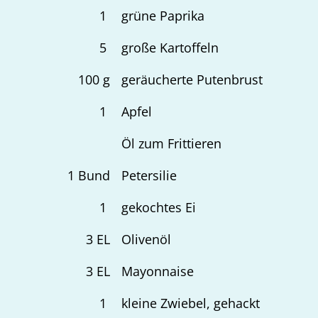
1
grüne Paprika
5
große Kartoffeln
100
g
geräucherte Putenbrust
1
Apfel
Öl zum Frittieren
1
Bund
Petersilie
1
gekochtes Ei
3
EL
Olivenöl
3
EL
Mayonnaise
1
kleine Zwiebel, gehackt