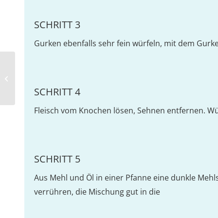
SCHRITT 3
Gurken ebenfalls sehr fein würfeln, mit dem Gur
Falafel-Bowl mit Rucola, Granatapfel
und Avocadocreme
SCHRITT 4
Fleisch vom Knochen lösen, Sehnen entfernen. Wü
SCHRITT 5
Aus Mehl und Öl in einer Pfanne eine dunkle Mehls
verrühren, die Mischung gut in die