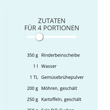
ZUTATEN
FÜR
4
PORTIONEN
350
g
Rinderbeinscheibe
1
l
Wasser
1
TL
Gemüsebrühepulver
200
g
Möhren, geschält
250
g
Kartoffeln, geschält