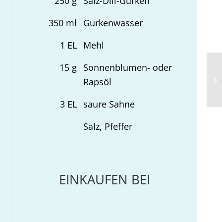
250
g
Salz-Dill-Gurken
350
ml
Gurkenwasser
1
EL
Mehl
15
g
Sonnenblumen- oder
Za
Rapsöl
Fe
3
EL
saure Sahne
Salz, Pfeffer
EINKAUFEN BEI