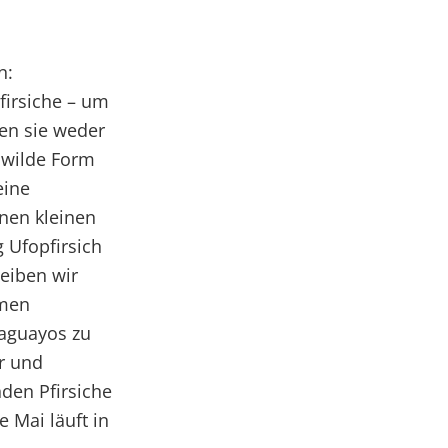
n:
Pfirsiche – um
en sie weder
 wilde Form
eine
inen kleinen
 Ufopfirsich
leiben wir
amen
araguayos zu
er und
den Pfirsiche
e Mai läuft in