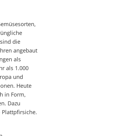
Gemüsesorten,
rüngliche
 sind die
Jahren angebaut
ngen als
hr als 1.000
uropa und
ionen. Heute
ch in Form,
en. Dazu
Plattpfirsiche.
n