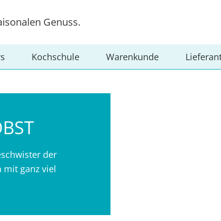
aisonalen Genuss.
rs
Kochschule
Warenkunde
Lieferan
OBST
eschwister der
 mit ganz viel