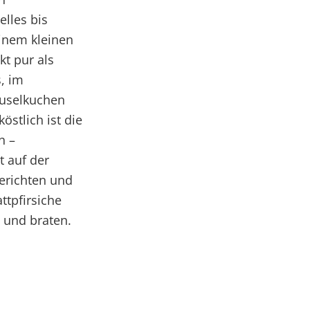
elles bis
einem kleinen
kt pur als
, im
euselkuchen
östlich ist die
n –
t auf der
gerichten und
ttpfirsiche
 und braten.