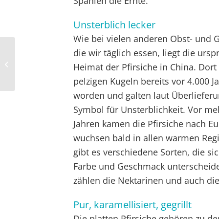
Spanien die Ernte.
Unsterblich lecker
Wie bei vielen anderen Obst- und 
die wir täglich essen, liegt die ursp
Rote Sommerliebe
Heimat der Pfirsiche in China. Dort
pelzigen Kugeln bereits vor 4.000 
worden und galten laut Überlieferu
Symbol für Unsterblichkeit. Vor me
Jahren kamen die Pfirsiche nach E
wuchsen bald in allen warmen Reg
gibt es verschiedene Sorten, die si
Farbe und Geschmack unterscheid
zählen die Nektarinen und auch die 
Pur, karamellisiert, gegrillt
Die platten Pfirsiche gehören zu de